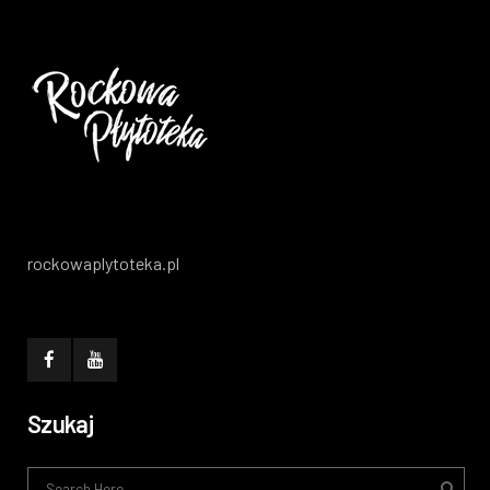
rockowaplytoteka.pl
Szukaj