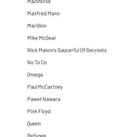
Mainhorse
Manfred Mann
Marillion
Mike McGear
Nick Mason's Saucerful Of Secrests
No To Co
Omega
Paul McCartney
Paweł Nawara
Pink Floyd
Queen
Refugee