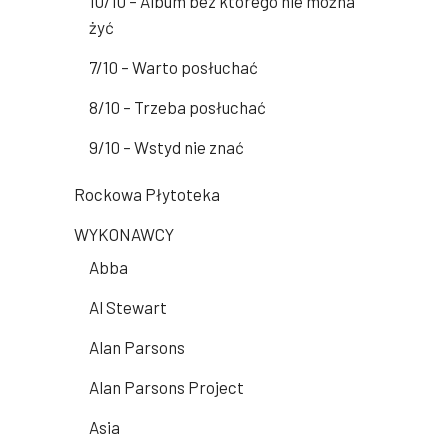
10/10 – Album bez którego nie można
żyć
7/10 – Warto posłuchać
8/10 – Trzeba posłuchać
9/10 – Wstyd nie znać
Rockowa Płytoteka
WYKONAWCY
Abba
Al Stewart
Alan Parsons
Alan Parsons Project
Asia