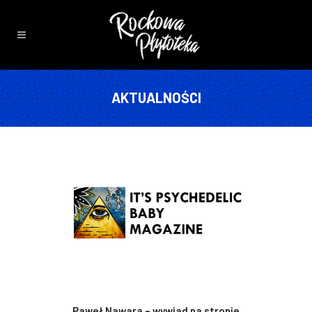
AKTUALNOŚCI
Paweł Nawara – wywiad na stronie