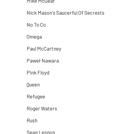
Mike McGear
Nick Mason's Saucerful Of Secrests
No To Co
Omega
Paul McCartney
Paweł Nawara
Pink Floyd
Queen
Refugee
Roger Waters
Rush
Sean Lennon