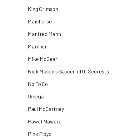
King Crimson
Mainhorse
Manfred Mann
Marillion
Mike McGear
Nick Mason's Saucerful Of Secrests
No To Co
Omega
Paul McCartney
Paweł Nawara
Pink Floyd