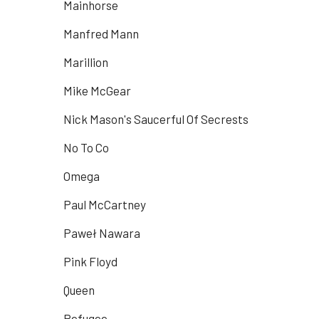
Mainhorse
Manfred Mann
Marillion
Mike McGear
Nick Mason's Saucerful Of Secrests
No To Co
Omega
Paul McCartney
Paweł Nawara
Pink Floyd
Queen
Refugee