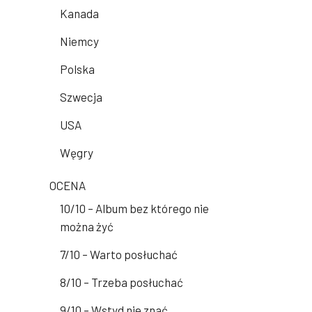
Kanada
Niemcy
Polska
Szwecja
USA
Węgry
OCENA
10/10 – Album bez którego nie
można żyć
7/10 – Warto posłuchać
8/10 – Trzeba posłuchać
9/10 – Wstyd nie znać