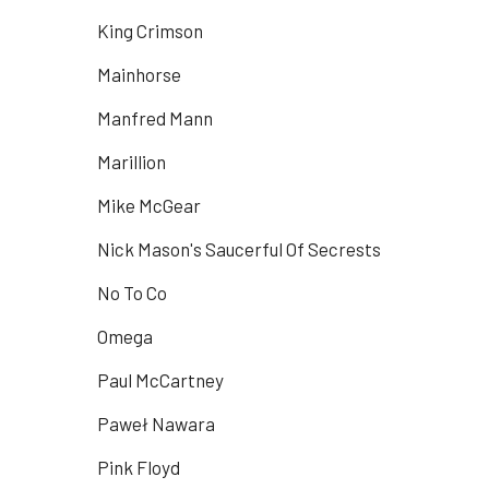
King Crimson
Mainhorse
Manfred Mann
Marillion
Mike McGear
Nick Mason's Saucerful Of Secrests
No To Co
Omega
Paul McCartney
Paweł Nawara
Pink Floyd