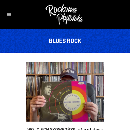
BLUES ROCK
WOJCIECH SKOWROŃSKI – Na płytach