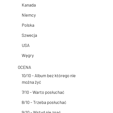
Kanada
Niemcy
Polska
Szwecja
USA
Węgry
OCENA
10/10 – Album bez którego nie
można żyć
7/10 – Warto posłuchać
8/10 – Trzeba posłuchać
9/10 – Wstyd nie znać