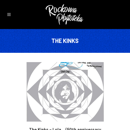
THE KINKS
The Kinks – Lola… (50th anniversary