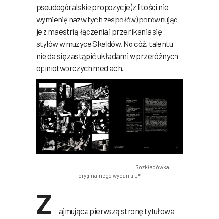
pseudogóralskie propozycje (z litości nie
wymienię nazw tych zespołów) porównując
je z maestrią łączenia i przenikania się
stylów w muzyce Skaldów. No cóż, talentu
nie da się zastąpić układami w przeróżnych
opiniotwórczych mediach.
Rozkładówka
oryginalnego wydania LP
Z
ajmująca pierwszą stronę tytułowa