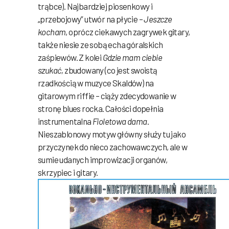
trąbce). Najbardziej piosenkowy i
„przebojowy” utwór na płycie –
Jeszcze
kocham
, oprócz ciekawych zagrywek gitary,
także niesie ze sobą echa góralskich
zaśpiewów. Z kolei
Gdzie mam ciebie
szukać,
zbudowany (co jest swoistą
rzadkością w muzyce Skaldów) na
gitarowym riffie – ciąży zdecydowanie w
stronę blues rocka. Całości dopełnia
instrumentalna
Fioletowa dama
.
Nieszablonowy motyw główny służy tu jako
przyczynek do nieco zachowawczych, ale w
sumie udanych improwizacji organów,
skrzypiec i gitary.