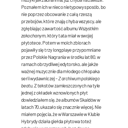
Poznałem ich w nieco nietypowy sposób, bo
nie poprzez obcowanie z całą rzeszą
przebojów, które znają chyba wszyscy, ale
zgłębiając zawartość albumu
Wszystkim
zakochanym
, który tata miał w swojej
płytotece. Potem w moich zbiorach
pojawiły się trzy longplaye przypomniane
przez Polskie Nagrania w środku lat 80. w
ramach obrzydliwej edytorsko, ale jakże
ważnej muzycznie dla młodego chłopaka
serii wydawniczej –
Z archiwum polskiego
beatu
. Z tekstów zamieszczonych na tyle
jednej z okładek wznowionych płyt
dowiedziałem się, że albumów Skaldów w
latach 70. ukazało się znacznie więcej. Nie
miałem pojęcia, że w Warszawie w Klubie
Hybrydy działa giełda płytowa toteż