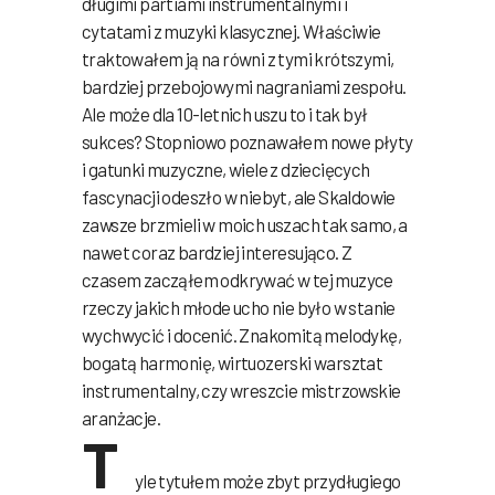
długimi partiami instrumentalnymi i
cytatami z muzyki klasycznej. Właściwie
traktowałem ją na równi z tymi krótszymi,
bardziej przebojowymi nagraniami zespołu.
Ale może dla 10-letnich uszu to i tak był
sukces? Stopniowo poznawałem nowe płyty
i gatunki muzyczne, wiele z dziecięcych
fascynacji odeszło w niebyt, ale Skaldowie
zawsze brzmieli w moich uszach tak samo, a
nawet coraz bardziej interesująco. Z
czasem zacząłem odkrywać w tej muzyce
rzeczy jakich młode ucho nie było w stanie
wychwycić i docenić. Znakomitą melodykę,
bogatą harmonię, wirtuozerski warsztat
instrumentalny, czy wreszcie mistrzowskie
aranżacje.
T
yle tytułem może zbyt przydługiego