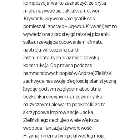
kompozycja (warto zaznaczyć, że płyta
miała nazywać się tak jak sam utwór –
Krywaniu, Krywaniu
, ale grafik coś
pomieszał i zostało –
Krywań, Krywań
) jest to
wywiedziona z prostej góralskiej piosenki
suita urzekająca budowaniem klimatu,
nastroju, wirtuozerią partii
instrumentalnych oraz mistrzowską
konstrukcją. Co prawda podczas
hammondowych popisów Andrzej Zieliński
zachwyca nas swoją biegłością pianistyczną
(będąc pod tym względem absolutnie
bezkonkurencyjnym na naszym rynku
muzycznym), ale warto podkreślić że to
skrzypcowe improwizacje Jacka
Zielińskiego cechuje o wiele większa
swoboda, fantazja i żywiołowość.
Przynajmniej na tym polu (według mojej