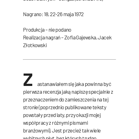
Nagrano: 18, 22-26 maja 1972
Produkcja – nie podano
Realizacja nagrań – Zofia Gajewska, Jacek
Złotkowski
Z
astanawiałem się jaka powinna być
pierwsza recenzja jaką napiszę specjalnie z
przeznaczeniem do zamieszczenia na tej
stronie (poprzednio publikowane teksty
powstały przed laty, przy okazji mojej
współpracy z różnymi pismami
branżowymi). Jest przecież tak wiele
wybitnych płyt, bez których trudno