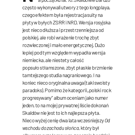
często wykonywali utwory z tego longplaya,
czego efektem była rejestracja suity na
płyty w byłych ZSRR i NRD. Wersja rosyjska
jest nieco dłuższa i przestrzenniejsza od
polskiej, ale robi wrażenie trochę zbyt
rozwleczonej i mało energetycznej. Dużo
lepiej pod tym względem wypadła wersja
niemiecka, ale niestety całość
popsuło stłamszone, zbyt płaskie brzmienie
tamtejszego studia nagraniowego. I na
koniec nieco oryginalna uwaga (taki swoisty
paradoks). Pomimo że kategorii „polski rock
progresywany” album oceniam jako numer
jeden, to na mojej prywatnej liście dokonań
Skaldów nie jest to ich najlepsza płyta.
Nieco wyżej cenię dwa lata wcześniejszy
Od
wschodu do zachodu słońca
, który był