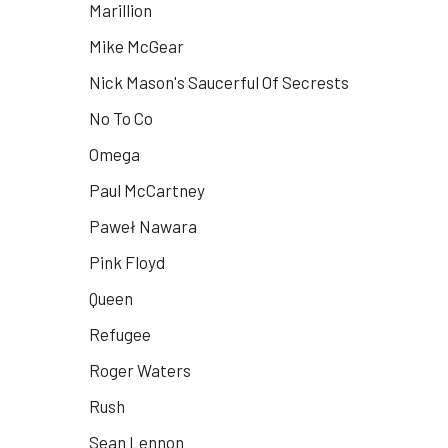
Marillion
Mike McGear
Nick Mason's Saucerful Of Secrests
No To Co
Omega
Paul McCartney
Paweł Nawara
Pink Floyd
Queen
Refugee
Roger Waters
Rush
Sean Lennon