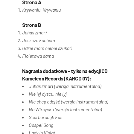
Strona A
Krywaniu, Krywaniu
Strona B
Juhas zmarł
Jeszcze kocham
Gdzie mam ciebie szukać
Fioletowa dama
Nagrania dodatkowe – tylko na edycji CD
Kameleon Records (KAMCD 07):
Juhas zmarł (wersja instrumentalna)
Nie lyj dyscu, nie lyj
Nie chcę odejść (wersja instrumentalna)
Na Wirsycku (wersja instrumentalna)
Scarborough Fair
Gospel Song
Lady In Violat