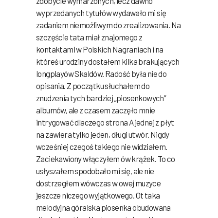
zdobycie wymarzonych, lecz dawno
wyprzedanych tytułów wydawało mi się
zadaniem niemożliwym do zrealizowania. Na
szczęście tata miał znajomego z
kontaktami w Polskich Nagraniach i na
któreś urodziny dostałem kilka brakujących
longplayów Skaldów. Radość była nie do
opisania. Z początku słuchałem do
znudzenia tych bardziej „piosenkowych”
albumów, ale z czasem zaczęło mnie
intrygować dlaczego strona A jednej z płyt
na zawiera tylko jeden, długi utwór. Nigdy
wcześniej czegoś takiego nie widziałem.
Zaciekawiony włączyłem ów krążek. To co
usłyszałem spodobało mi się, ale nie
dostrzegłem wówczas w owej muzyce
jeszcze niczego wyjątkowego. Ot taka
melodyjna góralska piosenka obudowana