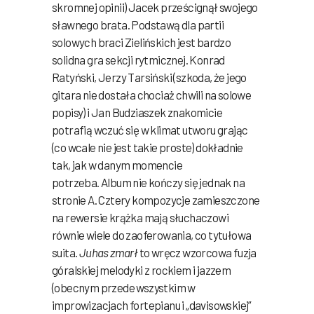
skromnej opinii) Jacek prześcignął swojego
sławnego brata. Podstawą dla partii
solowych braci Zielińskich jest bardzo
solidna gra sekcji rytmicznej. Konrad
Ratyński, Jerzy Tarsiński (szkoda, że jego
gitara nie dostała chociaż chwili na solowe
popisy) i Jan Budziaszek znakomicie
potrafią wczuć się w klimat utworu grając
(co wcale nie jest takie proste) dokładnie
tak, jak w danym momencie
potrzeba. Album nie kończy się jednak na
stronie A. Cztery kompozycje zamieszczone
na rewersie krążka mają słuchaczowi
równie wiele do zaoferowania, co tytułowa
suita.
Juhas zmarł
to wręcz wzorcowa fuzja
góralskiej melodyki z rockiem i jazzem
(obecnym przede wszystkim w
improwizacjach fortepianu i „davisowskiej”