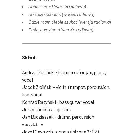
Juhas zmarł (wersja radiowa)
Jeszcze kocham (wersja radiowa)
Gdzie mam ciebie szukać (wersja radiowa
)
Fioletowa dama (wersja radiowa)
Skład:
Andrzej Zieliński – Hammond organ, piano,
vocal
Jacek Zieilński – violin, trumpet, percussion,
lead vocal
Konrad Ratyński – bass guitar, vocal
Jerzy Tarsiński – guitars
Jan Budziaszek – drums, percussion
oraz gościnnie
Józef Gawrych – congas (strona 2: 1, 3)