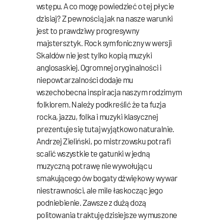
wstępu. A co mogę powiedzieć o tej płycie
dzisiaj? Z pewnością jak na nasze warunki
jest to prawdziwy progresywny
majstersztyk. Rock symfoniczny w wersji
Skaldów nie jest tylko kopią muzyki
anglosaskiej. Ogromnej oryginalności i
niepowtarzalności dodaje mu
wszechobecna inspiracja naszym rodzimym
folklorem. Należy podkreślić że ta fuzja
rocka, jazzu, folka i muzyki klasycznej
prezentuje się tutaj wyjątkowo naturalnie.
Andrzej Zieliński, po mistrzowsku potrafi
scalić wszystkie te gatunki w jedną
muzyczną potrawę nie wywołując u
smakującego ów bogaty dźwiękowy wywar
niestrawności, ale mile łaskocząc jego
podniebienie. Zawsze z dużą dozą
politowania traktuję dzisiejsze wymuszone