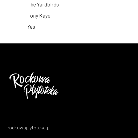
The Yardbirds
Tony Kaye
Yes
rockowaplytoteka.pl