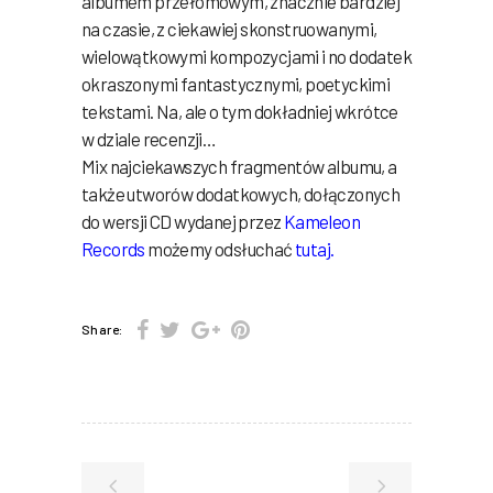
albumem przełomowym, znacznie bardziej
na czasie, z ciekawiej skonstruowanymi,
wielowątkowymi kompozycjami i no dodatek
okraszonymi fantastycznymi, poetyckimi
tekstami. Na, ale o tym dokładniej wkrótce
w dziale recenzji…
Mix najciekawszych fragmentów albumu, a
także utworów dodatkowych, dołączonych
do wersji CD wydanej przez
Kameleon
Records
możemy odsłuchać
tutaj
.
Share: