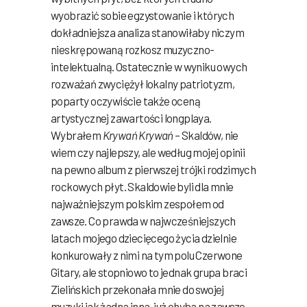
wyobrazić sobie egzystowanie i których
dokładniejsza analiza stanowiłaby niczym
nieskrępowaną rozkosz muzyczno-
intelektualną. Ostatecznie w wyniku owych
rozważań zwyciężył lokalny patriotyzm,
poparty oczywiście także oceną
artystycznej zawartości longplaya.
Wybrałem
Krywań Krywań
– Skaldów, nie
wiem czy najlepszy, ale według mojej opinii
na pewno album z pierwszej trójki rodzimych
rockowych płyt. Skaldowie byli dla mnie
najważniejszym polskim zespołem od
zawsze. Co prawda w najwcześniejszych
latach mojego dziecięcego życia dzielnie
konkurowały z nimi na tym polu Czerwone
Gitary, ale stopniowo to jednak grupa braci
Zielińskich przekonała mnie do swojej
muzyki jak żadna inna, już chyba na zawsze.