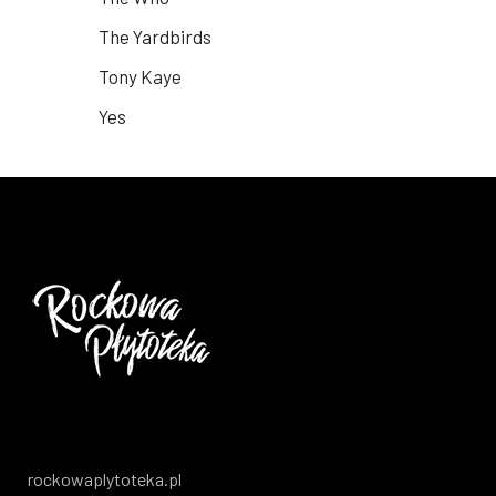
The Yardbirds
Tony Kaye
Yes
rockowaplytoteka.pl