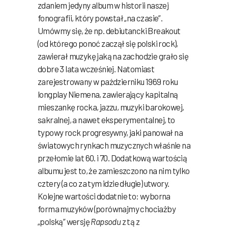
zdaniem jedyny album w historii naszej
fonografii, który powstał „na czasie”.
Umówmy się, że np. debiutancki Breakout
(od którego ponoć zaczął się polski rock),
zawierał muzykę jaką na zachodzie grało się
dobre 3 lata wcześniej. Natomiast
zarejestrowany w październiku 1969 roku
longplay Niemena, zawierający kapitalną
mieszankę rocka, jazzu, muzyki barokowej,
sakralnej, a nawet eksperymentalnej, to
typowy rock progresywny, jaki panował na
światowych rynkach muzycznych właśnie na
przełomie lat 60. i 70. Dodatkową wartością
albumu jest to, że zamieszczono na nim tylko
cztery (a co za tym idzie długie) utwory.
Kolejne wartości dodatnie to: wyborna
forma muzyków (porównajmy chociażby
„polską” wersję
Rapsodu
z tą z