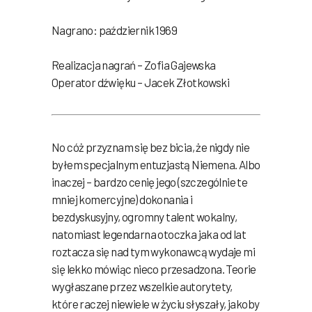
Nagrano: październik 1969
Realizacja nagrań – Zofia Gajewska
Operator dźwięku – Jacek Złotkowski
No cóż przyznam się bez bicia, że nigdy nie
byłem specjalnym entuzjastą Niemena. Albo
inaczej – bardzo cenię jego (szczególnie te
mniej komercyjne) dokonania i
bezdyskusyjny, ogromny talent wokalny,
natomiast legendarna otoczka jaka od lat
roztacza się nad tym wykonawcą wydaje mi
się lekko mówiąc nieco przesadzona. Teorie
wygłaszane przez wszelkie autorytety,
które raczej niewiele w życiu słyszały, jakoby