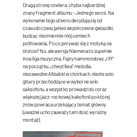
Drugą stronę otwiera, chyba najbardziej
znany fragment albumu –
Jednego serca
. Na
wykonanie tego utworu decydują się od
czasu do czasu jakieś współczesne gwiazdki,
budząc niezmiennie mój uśmiech
politowania. Po co porywać się z motyką na
słońce? No, ale wersja Niemena to zupełnie
inna liga muzyczna. Fajny hammondowy „riff”
na początku, „chwytliwa” melodia,
niezawodne Alibabki w chórkach, niezłe solo
gitary przechodzące w wyborne solo
saksofonu, a wszystko prowadzi do coraz
większej jazz-rockowej kakofonii po której
znów powraca urzekający temat główny
(uważne ucho zauważy tam dość wyraźny
montaż).