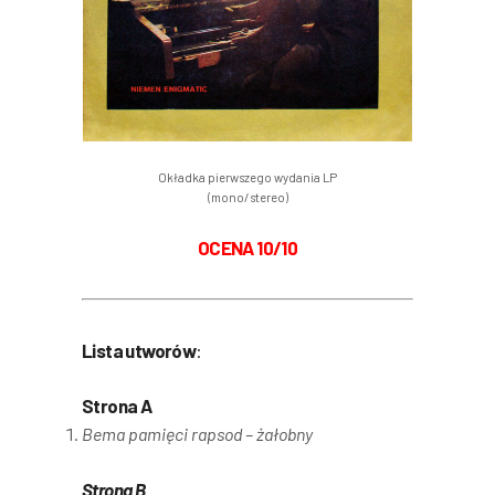
Okładka pierwszego wydania LP
(mono/stereo)
OCENA 10/10
Lista utworów
:
Strona A
Bema pamięci rapsod – żałobny
Strona B