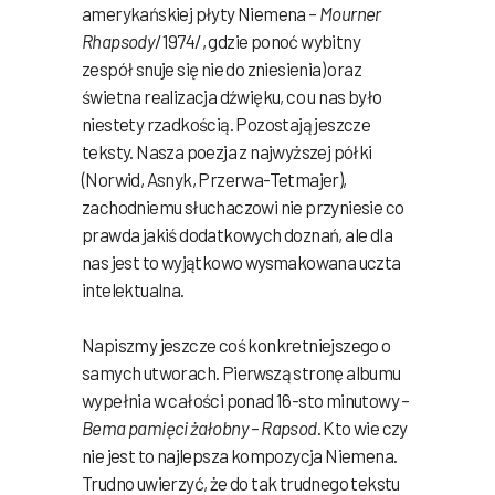
amerykańskiej płyty Niemena –
Mourner
Rhapsody
/1974/, gdzie ponoć wybitny
zespół snuje się nie do zniesienia) oraz
świetna realizacja dźwięku, co u nas było
niestety rzadkością. Pozostają jeszcze
teksty. Nasza poezja z najwyższej półki
(Norwid, Asnyk, Przerwa-Tetmajer),
zachodniemu słuchaczowi nie przyniesie co
prawda jakiś dodatkowych doznań, ale dla
nas jest to wyjątkowo wysmakowana uczta
intelektualna.
Napiszmy jeszcze coś konkretniejszego o
samych utworach. Pierwszą stronę albumu
wypełnia w całości ponad 16-sto minutowy –
Bema pamięci żałobny – Rapsod
. Kto wie czy
nie jest to najlepsza kompozycja Niemena.
Trudno uwierzyć, że do tak trudnego tekstu