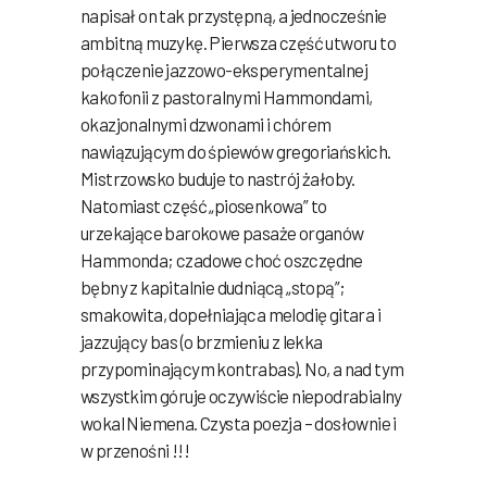
napisał on tak przystępną, a jednocześnie
ambitną muzykę. Pierwsza część utworu to
połączenie jazzowo-eksperymentalnej
kakofonii z pastoralnymi Hammondami,
okazjonalnymi dzwonami i chórem
nawiązującym do śpiewów gregoriańskich.
Mistrzowsko buduje to nastrój żałoby.
Natomiast część „piosenkowa” to
urzekające barokowe pasaże organów
Hammonda; czadowe choć oszczędne
bębny z kapitalnie dudniącą „stopą”;
smakowita, dopełniająca melodię gitara i
jazzujący bas (o brzmieniu z lekka
przypominającym kontrabas). No, a nad tym
wszystkim góruje oczywiście niepodrabialny
wokal Niemena. Czysta poezja – dosłownie i
w przenośni !!!