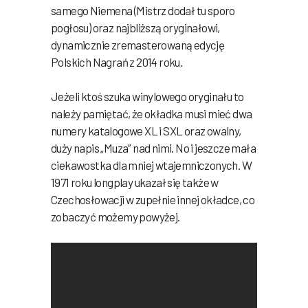
samego Niemena (Mistrz dodał tu sporo
pogłosu) oraz najbliższą oryginałowi,
dynamicznie zremasterowaną edycję
Polskich Nagrań z 2014 roku.
Jeżeli ktoś szuka winylowego oryginału to
należy pamiętać, że okładka musi mieć dwa
numery katalogowe XL i SXL oraz owalny,
duży napis „Muza” nad nimi. No i jeszcze mała
ciekawostka dla mniej wtajemniczonych. W
1971 roku longplay ukazał się także w
Czechosłowacji w zupełnie innej okładce, co
zobaczyć możemy powyżej.