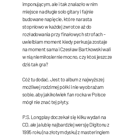
imponującym, ale i tak znalazło w nim
miejsce na długie solo gitary i fajnie
budowane napięcie, które narasta
stopniowo w każdej zwrotce aż do
rozładowania przy finałowych strofach –
uwielbiam moment kiedy perkusja zostaje
na moment sama i Czesław Bartkowski wali
w nią niemiłosiernie mocno, czy ktoś jeszcze
dziś tak gra?
Cóż tu dodać. Jest to album z najwyższej
możliwej rodzimej półki i nie wyobrażam
sobie, aby jakikolwiek fan rocka w Polsce
mógł nie znać tej płyty.
P.S. Longplay doczekał się kilku wydań na
CD, ale ja lubię najbardziej wersję Digitonu z
1995 roku (na złotym dysku) z masteringiem