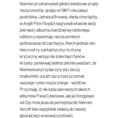
Niemen przełamywał jakieś światowe prądy
muzyczne (np. grając w 1967 roku jakąś
podróbkę Jamesa Browna, kiedy chociażby
w Anglii Pink Floydzi nagrywali właśnie swój
pierwszy album) u bardziej wyrobionego
odbiorcy wywołują raczej uśmiech
politowania niż zachwytu. Niech jednak ten
nieco ostry, sarkastyczny i krztynę
krytyczny wstęp nie zniechęci fanów
Artysty, ponieważ jednocześnie uważam, że
Niemenowi przydarzyły się rzeczy
znakomite, a patrząc przez pryzmat
naszego rynku muzycznego – wybitne.
Przyznaję, iż nie lubię pierwszych dwóch
albumów Pana Czesława, ale już longplaye
od
Czy mnie jeszcze pamiętasz
do
Niemen
Aerolit
bez wątpliwie należą do naszej
absolutnej rockowej czołówki.