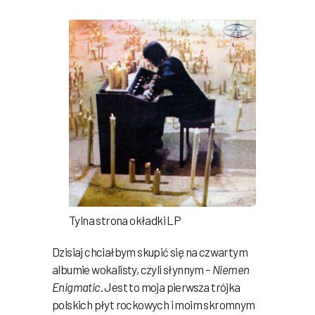
Tylna strona okładki LP
Dzisiaj chciałbym skupić się na czwartym
albumie wokalisty, czyli słynnym –
Niemen
Enigmatic
. Jest to moja pierwsza trójka
polskich płyt rockowych i moim skromnym