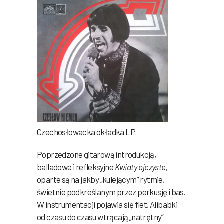
Czechosłowacka okładka LP
Poprzedzone gitarową introdukcją,
balladowe i refleksyjne
Kwiaty ojczyste,
oparte są na jakby „kulejącym” rytmie,
świetnie podkreślanym przez perkusję i bas.
W instrumentacji pojawia się flet, Alibabki
od czasu do czasu wtrącają „natrętny”