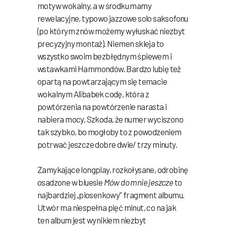
motyw wokalny, a w środku mamy
rewelacyjne, typowo jazzowe solo saksofonu
(po którym znów możemy wyłuskać niezbyt
precyzyjny montaż). Niemen skleja to
wszystko swoim bezbłędnym śpiewem i
wstawkami Hammondów. Bardzo lubię też
opartą na powtarzającym się temacie
wokalnym Alibabek codę, która z
powtórzenia na powtórzenie narasta i
nabiera mocy. Szkoda, że numer wyciszono
tak szybko, bo mogłoby to z powodzeniem
potrwać jeszcze dobre dwie/ trzy minuty.
Zamykające longplay, rozkołysane, odrobinę
osadzone w bluesie
Mów do mnie jeszcze
to
najbardziej „piosenkowy” fragment albumu.
Utwór ma niespełna pięć minut, co na jak
ten album jest wynikiem niezbyt