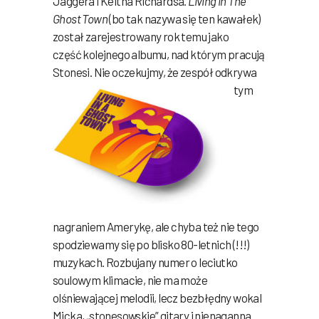
Jaggera i Keitha Richardsa.
Living in The
Ghost Town
(bo tak nazywa się ten kawałek)
został zarejestrowany rok temu jako
część kolejnego albumu, nad którym pracują
Stonesi. Nie oczekujmy, że
zespół odkrywa
tym
nagraniem Amerykę, ale chyba też nie tego
spodziewamy się po blisko 80-letnich (!!!)
muzykach. Rozbujany numer o leciutko
soulowym klimacie, nie ma może
olśniewającej melodii, lecz bezbłędny wokal
Micka, „stonesowskie” gitary i nienaganna