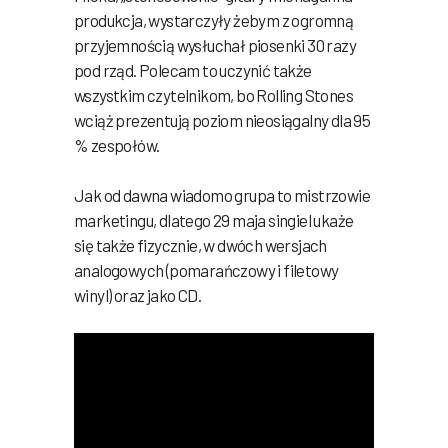
produkcja, wystarczyły żebym z ogromną
przyjemnością wysłuchał piosenki 30 razy
pod rząd. Polecam to uczynić także
wszystkim czytelnikom, bo Rolling Stones
wciąż prezentują poziom nieosiągalny dla 95
% zespołów.
Jak od dawna wiadomo grupa to mistrzowie
marketingu, dlatego 29 maja singiel ukaże
się także fizycznie, w dwóch wersjach
analogowych (pomarańczowy i filetowy
winyl) oraz jako CD.