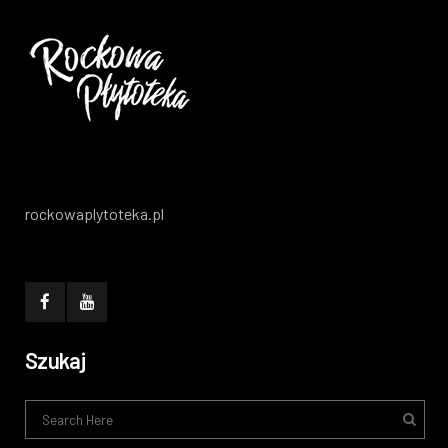
rockowaplytoteka.pl
Szukaj